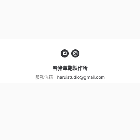
春豬革鞄製作所
服務信箱：
haruistudio@gmail.com
聯絡電話：
+886223216931
地址：
台北市大安區青田街12巷12-2號1樓
營業人名稱：
何依倫
統一編號：
54277587
服務條款
|
隱私權政策
Copyright ©
春豬革鞄製作所