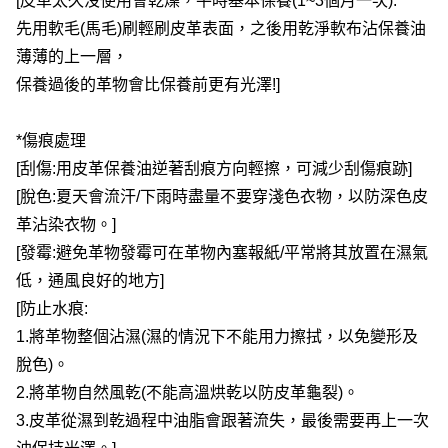
[皮革太久沒使用會乾燥，平時基本保養(1~3個月一次):
先用軟毛(馬毛)刷輕刷皮革表面，之後用乾淨軟布沾保養油
薄薄的上一層，
保養過後的革物會比保養前更有光澤!]
*傷痕處理
[刮傷:用皮革保養油逆著刮痕方向輕擦，可減少刮傷痕跡]
[脫色:夏天會流汗/下雨時盡量不要穿淺色衣物，以防深色皮
革沾染衣物。]
[發霉:避免革物發霉可在革物內塞報紙/平常將其放置在濕氣
低，通風良好的地方]
[防止水痕: 
1.將革物整個沾濕(濕的情況下不能用力擦拭，以免變形及
脫色)。
2.將革物自然風乾(不能高溫烘乾以防皮革龜裂)。
3.皮革從濕到乾過程中油脂會跟著流失，最後需要再上一次